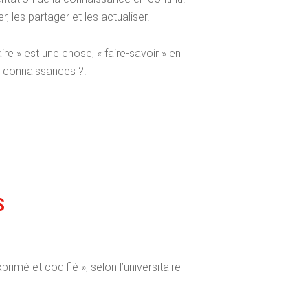
er, les partager et les actualiser.
re » est une chose, « faire-savoir » en
s connaissances ?!
S
imé et codifié », selon l’universitaire