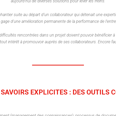
aujourd’hui de diverses solutions pour lever les freins.
hantier suite au départ d’un collaborateur qui détenait une exper
e gage d’une amélioration permanente de la performance de l’entre
ifficultés rencontrées dans un projet doivent pouvoir bénéficier à t
 tout intérêt à promouvoir auprès de ses collaborateurs. Encore f
SAVOIRS EXPLICITES : DES OUTILS
gement (management des connaissances), processus de document