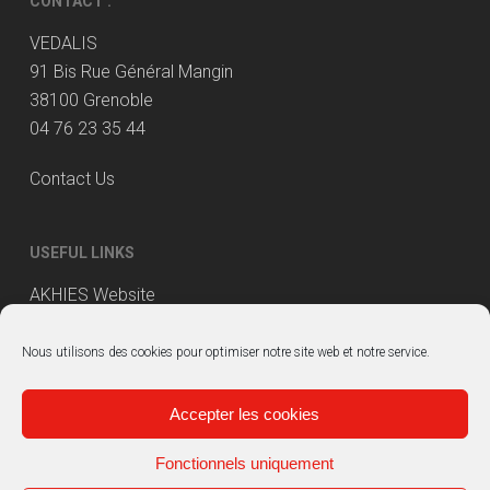
CONTACT :
VEDALIS
91 Bis Rue Général Mangin
38100 Grenoble
04 76 23 35 44
Contact Us
USEFUL LINKS
AKHIES Website
Bassetti Group
Nous utilisons des cookies pour optimiser notre site web et notre service.
Legal Mentions
Accepter les cookies
Fonctionnels uniquement