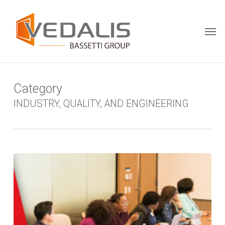
Skip
Menu
to
Men
main
content
Category
INDUSTRY, QUALITY, AND ENGINEERING
Case
study:
Knowledge
management
and
operational